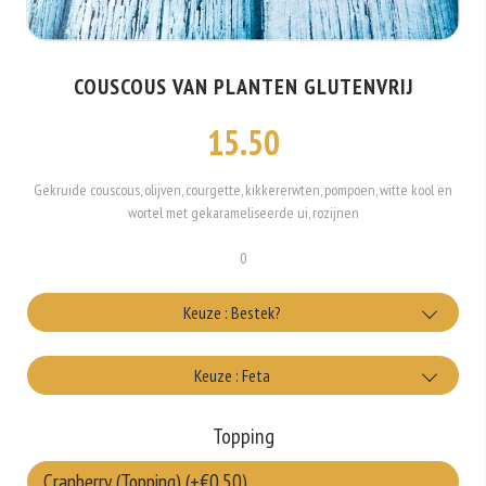
COUSCOUS VAN PLANTEN GLUTENVRIJ
15.50
Gekruide couscous, olijven, courgette, kikkererwten, pompoen, witte kool en
wortel met gekarameliseerde ui, rozijnen
0
Keuze : Bestek?
met bestek
Keuze : Feta
+€0.25
Wel feta kaas
Topping
+€2.00