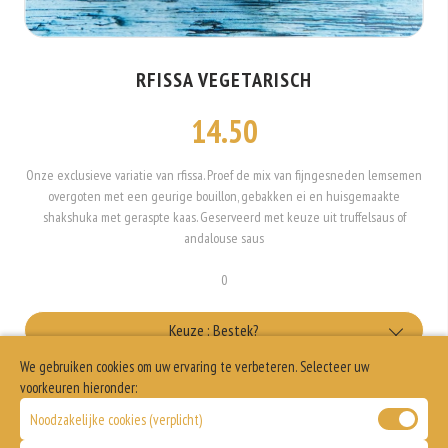
RFISSA VEGETARISCH
14.50
Onze exclusieve variatie van rfissa. Proef de mix van fijngesneden lemsemen
overgoten met een geurige bouillon, gebakken ei en huisgemaakte
shakshuka met geraspte kaas. Geserveerd met keuze uit truffelsaus of
andalouse saus
0
Keuze : Bestek?
We gebruiken cookies om uw ervaring te verbeteren. Selecteer uw
met bestek
Keuze : Feta
voorkeuren hieronder:
Noodzakelijke cookies (verplicht)
+€0.25
Wel feta kaas
Allergenen informatie