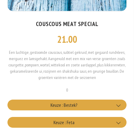
COUSCOUS MEAT SPECIAL
21.00
Een luchtige, gestoomde couscous, subtiel gekruid, met gegaard rundvlees,
merguez en lamsgehakt. Aangevuld met een mix van verse groenten zoals
courgette, pompoen, wortel, wittekool en zoete aardappel, plus kikkererwten,
gekarameliseerde ui, rozijnen en shakshuka saus, en geurige bouillon. De
groenten variëren met de seizoenen
0
Keuze : Bestek?
met bestek
Keuze : Feta
+€0.25